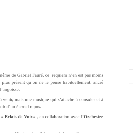
u même de Gabriel Fauré, ce requiem n’en est pas moins
ux plus présent qu’on ne le pense habituellement, a
ncré
l’angoisse.
 à venir, mais une musique qui s’attache à consoler et à
poir d’un éternel repos.
l «
Eclats de Voix
« , en collaboration avec l
‘Orchestre