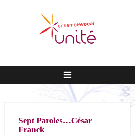
Aller
au
contenu
Sept Paroles…César
Franck