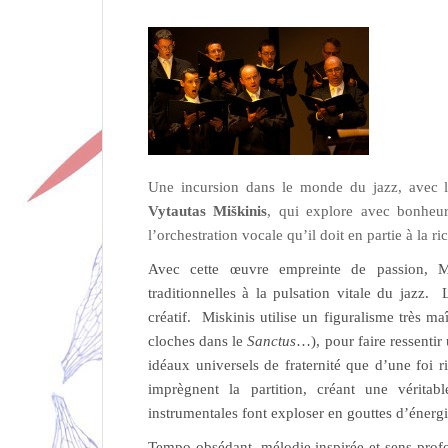
Une incursion dans le monde du jazz, avec
Vytautas Miškinis
, qui explore avec bonheur
l’orchestration vocale qu’il doit en partie à la ri
Avec cette œuvre empreinte de passion, Mi
traditionnelles à la pulsation vitale du jazz
créatif. Miskinis utilise un figuralisme très m
cloches dans le
Sanctus
…), pour faire ressentir
idéaux universels de fraternité que d’une foi r
imprègnent la partition, créant une véritabl
instrumentales font exploser en gouttes d’énergi
Tempo obsédant, mélodie inspirée et sens profo