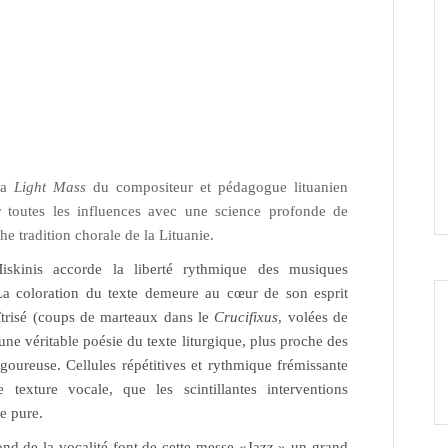
 la
Light Mass
du compositeur et pédagogue lituanien
 toutes les influences avec une science profonde de
che tradition chorale de la Lituanie.
skinis accorde la liberté rythmique des musiques
. La coloration du texte demeure au cœur de son esprit
aîtrisé (coups de marteaux dans le
Crucifixus
, volées de
 une véritable poésie du texte liturgique, plus proche des
igoureuse. Cellules répétitives et rythmique frémissante
e texture vocale, que les scintillantes interventions
e pure.
nd de la vocalité font de cette messe «Jazz » un grand